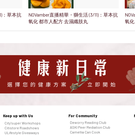
11)：草本抗
NOVamber直播精華・獅生活 (3/11)：草本抗
NOV
氧化 都市人配方 去濕纖肢丸
氧化
Keep up with Us
For Community
Deworry Reading Club
City'super Workshops
ASKI Peer Mediation Club
Citistore Roadshows
Camellia Can Cook
ULifestyle Giveaways