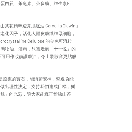
、蛋白質、茶皂素、茶多酚、維生素E、
亮肌底油 Camellia Glowing
抗老化因子，活化人體皮膚纖維母細胞，
line Cellulose 的金色可溶粒
劑、礦物油、酒精，只需幾滴「十一悦」的
至可用作妝前護膚油，令上妝妝容更貼服
為是療癒的寶石，能鎮驚安神，擊退負能
，做出理性決定，支持我們達成目標，樂
至魅」的光彩，讓大家能真正體驗山茶