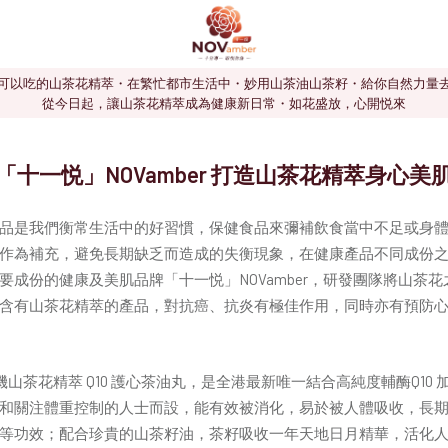
可以吃的山茶花精萃・在繁忙都市生活中・妙用山茶油山茶籽・給你自然力量
從今日起，讓山茶花精萃成為健康新日常・如花盛放，心開悦來
十一悦」NOVamber 打造山茶花精萃身心美
品是我們衡常生活中的好習慣，保健食品來彌補飲食當中不足或身
作為補充，避免長期缺乏而造成的失衡現象，在健康產品不同成份
要成份的健康及美肌品牌「十一悦」NOVamber，研發團隊將山茶
含有山茶花精萃的產品，對抗癌、抗炎有極佳作用，同時亦有預防
有機山茶花精萃 Q10 護心茶油丸，是全港最新唯一結合高純度輔酶Q10 
和關注體重控制的人士而設，能有效被消化，易於被人體吸收，長
等功效；配合珍貴的山茶籽油，茶籽吸收一年天地日月精華，活化