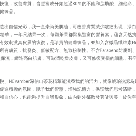
恢復，改善膚質；含豐富成分如超過80％的不飽和脂肪酸、維他命
健臻品。
自信光彩，我一直崇尚美肌油，可改善膚質減少皺紋出現，淨白山茶花精粹透
日月精華，一年只結果⼀次，每顆茶果都聚集豐富的營養素，蘊含天然
激真皮層的恢復，是珍貴的健膚臻品，並加入含微晶纖維素Microcrystal
有膚質，抗發炎、低敏配方、無致粉刺性。不含Parabens防腐
強保濕，締造亮白肌膚，可滋潤乾燥皮膚，又可修復受損的細胞，甚
悦」NOVamber深信山茶花精萃能滋養我們的活力，就像琥珀被認
促進積極的氛圍，賦予我們智慧，增強記憶力，保護我們思考清晰
和自信心，也能夠提升自我形象，由內到外都散發著健與美「於你