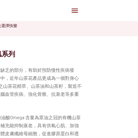
去選擇快樂
肌系列
體缺乏的部分，有助於預防慢性疾病發
之中，近年山茶花產品更成為一個對身心
花之山茶花精萃、山茶油和山茶籽，製造不
心腦血管疾病、強化骨骼、抗衰老等多重
加油酸Omega 含量為眾油之冠的有機山茶
期補充能抑制衰老，具有供氧心肌、加強
人體皮膚纖維母細胞，促進膠原蛋白和透