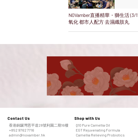
NOVamber直播精華・獅生活 (3/
氧化 都市人配方 去濕纖肢丸
Contact Us
Shop with Us
香港銅鑼灣恩平道28號利園二期16樓
Q10 Pure Camellia Oil
+852 9762 7716
EGT Rejuvenating Formula
admin@novamber.hk
Camellia Relieving Probiotics