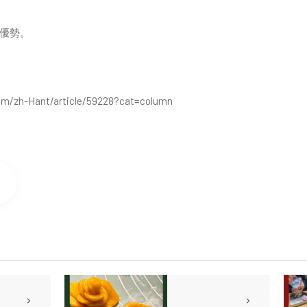
優勢。
om/zh-Hant/article/59228?cat=column