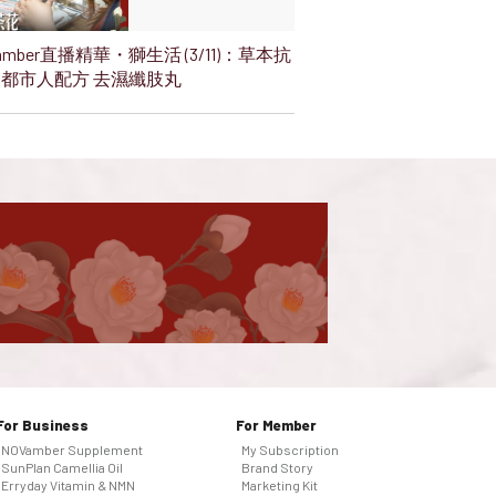
amber直播精華・獅生活 (3/11)：草本抗
 都市人配方 去濕纖肢丸
For Business
For Member
NOVamber Supplement
My Subscription
SunPlan Camellia Oil
Brand Story
Erryday Vitamin & NMN
Marketing Kit