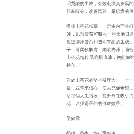
明質酸的生成，有效刺激真皮層的
胺基酸等，改善體質，是珍貴的保
吸收山茶花精萃，一定由內而外打造出
Oil，以珍貴茶籽吸收一年天地
促進膠原蛋白和透明質酸的生成，有效刺
子，可柔軟肌膚，煥發光澤，適合所
山茶花精粹 透亮肌底油，便能加
持久。
對於山茶花的堅持及理念，「十一
量，並帶來信心，使人充滿希望，
活每個人生階段，提升外在吸引力
花，以獲得最佳的健康效果。
梁傲霜
扮靚、養生、旅行愛好者。