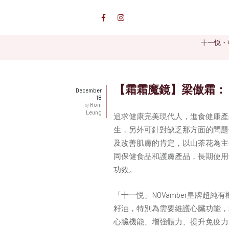
十一悦・
【霜霜魔鏡】梁傲霜：「
December
18
Roni
by
Leung
追求健康完美現代人，進食健康產
生，另外可針對缺乏那方面的問題
及改善肌膚的肯定，以山茶花為主
同保健食品和護膚產品，長期使用
功效。
「十一悦」NOVamber皇牌超純
籽油，特別為需要維護心臟功能，
心臟機能、增強體力、提升免疫力