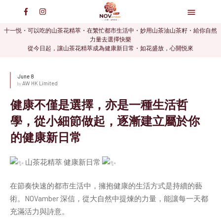
十一悦・可以吃的山茶花精萃・在繁忙都市生活中・妙用山茶油山茶籽・給你自然
力量去選擇快樂
從今日起，讓山茶花精萃成為健康新日常・如花盛放，心開悦來
June 8
AW HK Limited
by
健康不僅是選擇，亦是一種生活哲
學，從小細節做起，逐漸建立屬於你
的健康新日常
山茶花精萃 健康新日常
在節奏快速的都市生活中，擁抱健康的生活方式是持續的藝
術。NOVamber 深信，從大自然中提煉的力量，能讓每一天都
充滿活力與詩意。