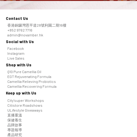
Contact Us
香港銅鑼灣恩平道28號利園二期16樓
+852 9762 7716
admin@novamber.hk
Social with Us
Facebook
Instagram
Live Sales
Shop with Us
Q10 Pure Camellia Oil
EGT Rejuvenating Formula
Camellia Relieving Probiotics
Camellia Recovering Formula
Keep up with Us
City'super Workshops
Citistore Roadshows
ULifestyle Giveaways
直播重溫
保健養生
品牌故事
專題報導
產品研究