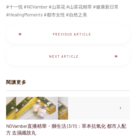
#十一悦 #NOVamber #山茶花 #山茶花精萃 #健康新日常
#HealingMoments #都市女性 #自然之美
PREVIOUS ARTICLE
NEXT ARTICLE
閱讀更多
NOVamber直播精華・獅生活 (3/11)：草本抗氧化 都市人配
方 去濕纖肢丸